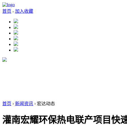
首页
-
加入收藏
首页
›
新闻资讯
› 宏达动态
灌南宏耀环保热电联产项目快