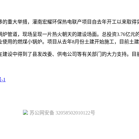
的重大举措，灌南宏耀环保热电联产项目自去年开工以来取得
管道，现场呈现一片热火朝天的建设场面。总投资3.76亿元
使用的燃煤小锅炉。项目从去年8月份土建开始施工，目前土建
建设中得到了县发改委、供电公司等有关部门的大力支持。目
-1
苏公网安备 32058502010122号