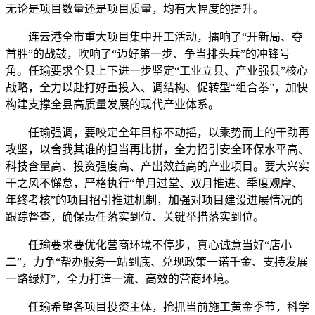
无论是项目数量还是项目质量，均有大幅度的提升。
连云港全市重大项目集中开工活动，擂响了“开新局、夺
首胜”的战鼓，吹响了“迈好第一步、争当排头兵”的冲锋号
角。任瑜要求全县上下进一步坚定“工业立县、产业强县”核心
战略，全力以赴打好重投入、调结构、促转型“组合拳”，加快
构建支撑全县高质量发展的现代产业体系。
任瑜强调，要咬定全年目标不动摇，以乘势而上的干劲再
攻坚，以舍我其谁的担当再比拼，全力招引安全环保水平高、
科技含量高、投资强度高、产出效益高的产业项目。要大兴实
干之风不懈怠，严格执行“单月过堂、双月推进、季度观摩、
年终考核”的项目招引推进机制，加强对项目建设进展情况的
跟踪督查，确保责任落实到位、关键举措落实到位。
任瑜要求要优化营商环境不停步，真心诚意当好“店小
二”，力争“帮办服务一站到底、兑现政策一诺千金、支持发展
一路绿灯”，全力打造一流、高效的营商环境。
任瑜希望各项目投资主体，抢抓当前施工黄金季节，科学