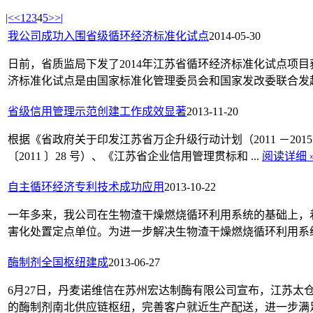
|<
<
1
2
3
4
5
>
>|
我公司成功入围省级循环经济标准化试点
2014-05-30
日前，省质监局下发了2014年江苏省循环经济标准化试点项
济标准化试点是由国家标准化管理委员会和国家发改委联合发起推
省级信用管理示范创建工作成效显著
2013-11-20
根据《省政府关于印发江苏省万企升级行动计划（2011 －201
〔2011 〕28 号）、《江苏省企业信用管理贯标和 ...
阅读详细 
自主循环经济专利技术成功应用
2013-10-22
一年多来，我公司在生物渣干燥燃烧循环利用系统的基础上，
害化处置定点单位。为进一步解决生物渣干燥燃烧循环利用系统受
酶制剂全国枢纽建成
2013-06-27
6月27日，丹麦诺维信在苏州宏达制酶有限公司宣布，江苏
的酶制剂南北供应链枢纽，完善客户就近生产配送，进一步满足