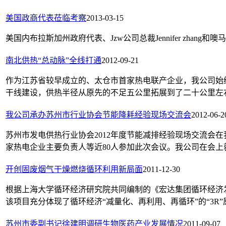
美国政商代表莅临考察
2013-03-15
美国内布拉斯加州政府代表、Jzw公司总裁Jennifer zhang和噢马
南北供热“总动脉”全线打通
2012-09-21
作为江苏省较早成立的、太仓市首家热电联产企业，我公司始
干线建设，供热半径从原先的不足五公里拓展到了二十公里左右
我公司承办苏州市行业协会节能降耗经验现场交流会
2012-06-2
苏州市发电供热行业协会2012年度节能减排经验现场交流会
家热电企业主要负责人等近80人参加此次会议。我公司在会上就
开创固废烟气干燥燃烧循环利用新局面
2011-12-30
根据上海大学循环经济研究院共同编制的《宏达集团循环经济
该项目充分体现了循环经济“减量化、再利用、再循环”的“3R”
苏州市委副书记徐建明调研生物医药产业发展情况
2011-09-07