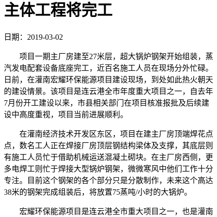
主体工程将完工
日期：2019-03-02
项目一期主厂房建至27米层，超大锅炉钢架开始组装，蒸
汽发电配套设备底座完工，近百名施工人员在现场分外忙碌。
日前，在灌南宏耀环保能源项目建设现场，到处如此热火朝天
的建设情景。该项目是连云港全市年度重大项目之一，自去年
7月份开工建设以来，市县相关部门在项目核准报批及后续建
设中高度重视，项目当前进展顺利。
在灌南经济技术开发区东区，项目在建主厂房顶端焊花点
点，数名工人正在焊接厂房顶层钢结构梁体及支撑，其底层则
有施工人员忙于借助机械运送混凝土砌块。在主厂房西侧，更
多电焊工则忙于焊接大型锅炉钢架，微微寒风中他们工作十分
专注。目前这个钢架的各个部分只是分散制作，未来这个高达
38米的钢架完成组装后，将放置75蒸吨/小时的大锅炉。
宏耀环保能源项目是连云港全市重大项目之一，也是灌南