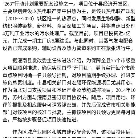
“263”行动计划重要配套设施之一。项目位于县经济开发区，
主要规划建设以热电联产集中供热为主，是该县热电联产规划
（2016～2020）城区惟一的热源点，同时发展生物制酶、新型
纺织服装染整、新材料、食品深加工等项目，并将自建日处理
4万吨工业污水的污水处理厂。截至目前，项目已投资近2亿
元，并完成一期主厂房5层建设。与此同时，其蒸气发电配套
设备已完成采购，辅助设备及热力管道采购正在紧张进行中。
据灌南县发改委主任朱进法介绍，为保障全县55个市级重
大项目顺利推进，确保实现首季“开门红”，灌南实行每个市级
重点项目明确一名县领导挂钩，对项目前期手续办理、推进实
施负总责制度。市县相关部门对宏耀环保能源项目尤其用心。
作为南北对口支援项目和基础产业及节能减排项目，2014年10
月，苏州方面与灌南县签订项目协议书。随后，项目用地、环
评等报批及相应服务可谓紧锣密鼓，并先后促成省市相关职能
部门对该项目的核准与批复，主抓该项目的县领导更是每月督
查，严格按步骤督促项目快速推进。
作为区域产业园区和城市建设配套设施，该项目投用后，